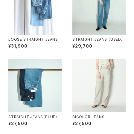
LOOSE STRAIGHT JEANS
STRAIGHT JEANS （USED/G
RAY）
¥31,900
¥29,700
STRAIGHT JEANS（BLUE）
BICOLOR JEANS
¥27,500
¥27,500