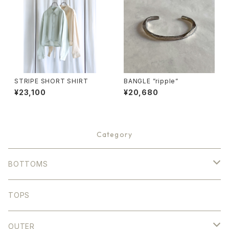
STRIPE SHORT SHIRT
BANGLE ”ripple”
¥23,100
¥20,680
Category
BOTTOMS
DENIM
TOPS
STRIGHT
COLOR
OUTER