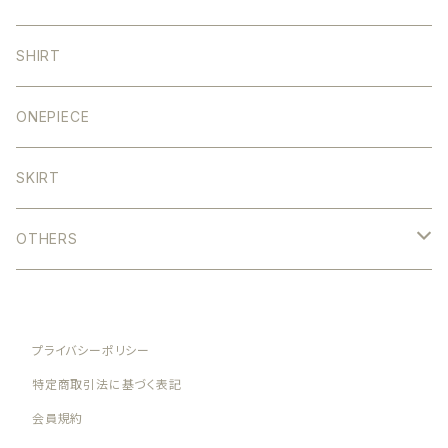
WIDE
STRAIGHT
DENIM
SHIRT
TAPERED
WIDE
SHORT
ONEPIECE
SEMI FLARE
TAPERED
MIDDLE
SKIRT
SALOPETTE
SEMI FLARE
LONG
OTHERS
SALOPETTE
HEAD WEAR
SHORT
プライバシーポリシー
ACCESSORY
特定商取引法に基づく表記
会員規約