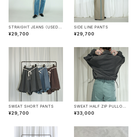
STRAIGHT JEANS （USED/G
SIDE LINE PANTS
RAY）
¥29,700
¥29,700
SWEAT SHORT PANTS
SWEAT HALF ZIP PULLOVE
R
¥29,700
¥33,000