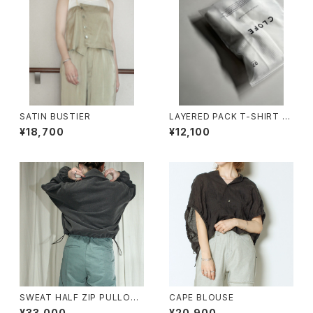
SATIN BUSTIER
LAYERED PACK T-SHIRT &
TANKTOP
¥18,700
¥12,100
SWEAT HALF ZIP PULLOVE
CAPE BLOUSE
R
¥33,000
¥20,900