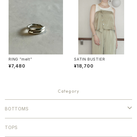
RING ”melt”
SATIN BUSTIER
¥7,480
¥18,700
Category
BOTTOMS
DENIM
TOPS