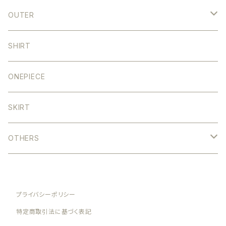
STRIGHT
COLOR
OUTER
WIDE
STRAIGHT
DENIM
SHIRT
TAPERED
WIDE
SHORT
ONEPIECE
SEMI FLARE
TAPERED
MIDDLE
SKIRT
SALOPETTE
SEMI FLARE
LONG
OTHERS
SALOPETTE
HEAD WEAR
SHORT
プライバシーポリシー
ACCESSORY
特定商取引法に基づく表記