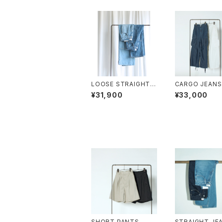
LOOSE STRAIGHT J
CARGO JEANS
EANS
¥31,900
¥33,000
SHORT PANTS
STRAIGHT JE