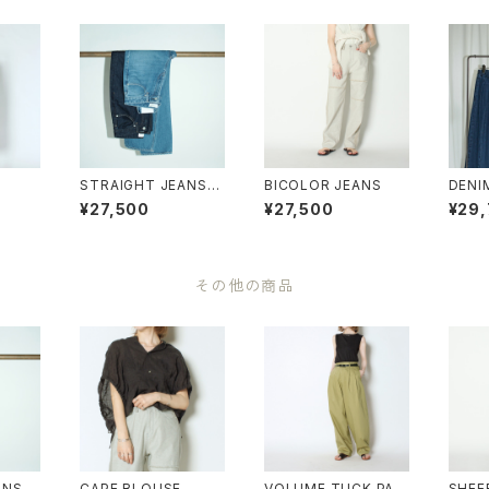
STRAIGHT JEANS（B
BICOLOR JEANS
DENI
LUE）
（IND
¥27,500
¥27,500
¥29
QUE）
その他の商品
ANS（B
CAPE BLOUSE
VOLUME TUCK PAN
SHEE