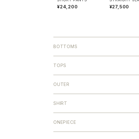
LUE）
¥24,200
¥27,500
BOTTOMS
DENIM
TOPS
STRIGHT
COLOR
OUTER
WIDE
STRAIGHT
DENIM
SHIRT
TAPERED
WIDE
SHORT
ONEPIECE
SEMI FLARE
TAPERED