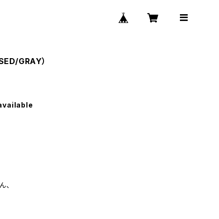
SED/GRAY）
available
ん、