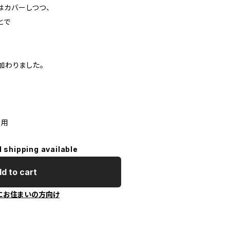
はカバーしつつ、
とで
加わりました。
 着用
l shipping available
d to cart
にお住まいの方向け